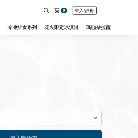
登入
/註冊
0
冷凍鮮食系列
花火限定冰淇淋
瑪咖朵披薩