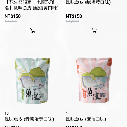
【花火節限定｜七龍珠聯
風味魚皮 (鹹蛋黃口味)
名】風味魚皮 (鹹蛋黃口味)
休閒產品
NT$150
NT$150
送禮專區
NT$180
NT$180
風味醬系列
醬滷系列
冷凍鮮食系列
花火限定冰淇淋
瑪咖朵披薩
品牌
服務/政策
13
14
風味魚皮 (青蔥蛋黃口味)
風味魚皮 (麻辣口味)
Facebook