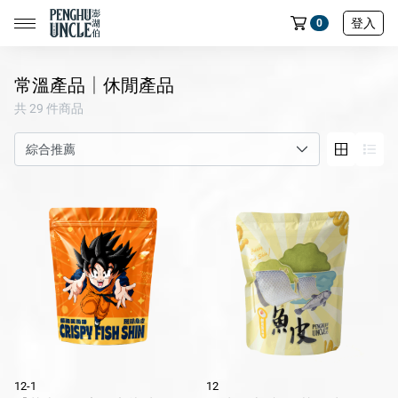
登入
0
常溫產品│休閒產品
共 29 件商品
📢限時搶購｜魚皮買五送一🔥
📢限時搶購｜蝦餅買五送一🔥
📢限時搶購｜魷魚製品買五送一🔥
📢限時搶購｜七龍珠聯名魚皮買五送一🔥
全部商品
中元節專區
民生店限定選物
12-1
12
魷魚系列