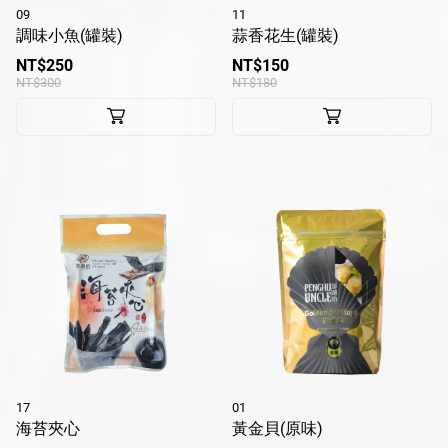
09
11
調味小魚(罐裝)
蒜香花生(罐裝)
NT$250
NT$150
NT$300
NT$180
17
01
海苔夾心
黃金貝(原味)