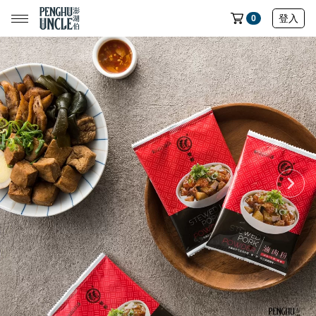
登入
0
📢限時搶購｜魚皮買五送一🔥
📢限時搶購｜蝦餅買五送一🔥
📢限時搶購｜魷魚製品買五送一🔥
📢限時搶購｜七龍珠聯名魚皮買五送一🔥
全部商品
中元節專區
民生店限定選物
魷魚系列