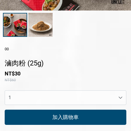
休閒產品
送禮專區
風味醬系列
醬滷系列
00
冷凍鮮食系列
滷肉粉 (25g)
花火限定冰淇淋
NT$30
瑪咖朵披薩
NT$60
品牌
服務/政策
加入購物車
Facebook