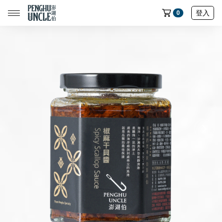
登入
0
📢限時搶購｜魚皮買五送一🔥
📢限時搶購｜蝦餅買五送一🔥
📢限時搶購｜魷魚製品買五送一🔥
📢限時搶購｜七龍珠聯名魚皮買五送一🔥
全部商品
中元節專區
民生店限定選物
魷魚系列