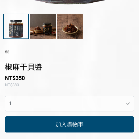
休閒產品
送禮專區
風味醬系列
醬滷系列
53
冷凍鮮食系列
椒麻干貝醬
花火限定冰淇淋
NT$350
瑪咖朵披薩
NT$380
品牌
服務/政策
加入購物車
Facebook