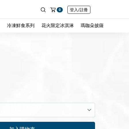
登入
/註冊
0
冷凍鮮食系列
花火限定冰淇淋
瑪咖朵披薩