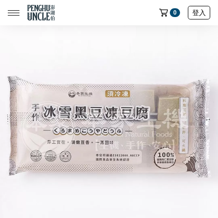
登入
0
📢限時搶購｜魚皮買五送一🔥
📢限時搶購｜蝦餅買五送一🔥
📢限時搶購｜魷魚製品買五送一🔥
📢限時搶購｜七龍珠聯名魚皮買五送一🔥
全部商品
中元節專區
民生店限定選物
魷魚系列