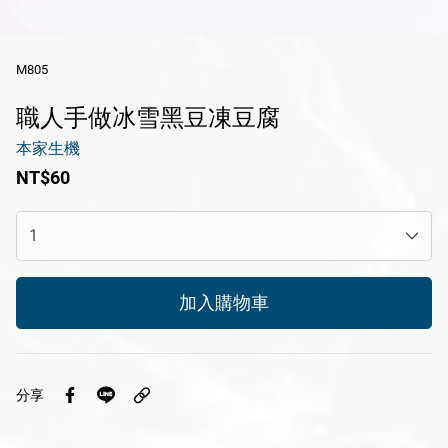
休閒產品
M805
送禮專區
職人手做冰雪黑豆凍豆腐
風味醬系列
本家生機
醬滷系列
NT$60
冷凍鮮食系列
花火限定冰淇淋
瑪咖朵披薩
加入購物車
品牌
服務/政策
分享
Facebook