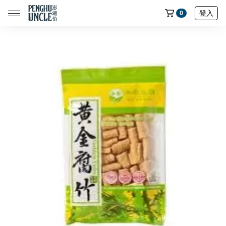
登入
0
📢限時搶購｜魚皮買五送一🔥
📢限時搶購｜蝦餅買五送一🔥
📢限時搶購｜魷魚製品買五送一🔥
📢限時搶購｜七龍珠聯名魚皮買五送一🔥
全部商品
中元節專區
民生店限定選物
魷魚系列