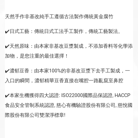
天然手作非基改純手工遵循古法製作傳統黃金腐竹
✔️日式工藝：傳統日式工法手工製作，傳統工藝製法。
✔️天然原味：由本家非基改豆漿製成，不添加香料等化學添
加物，是您注重的最佳選擇！
✔️濃郁豆香：由本家100%的非基改豆漿下去手工製成，一
入口的瞬間，濃郁精華豆香直接在嘴腔一路亂竄至鼻腔
✔️本家生機獲得四大認證: ISO22000國際品保認證, HACCP
食品安全管制系統認證, 慈心有機驗證股份有限公司, 慈悅國
際股份有限公司雙潔淨標章!