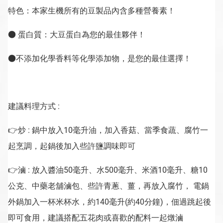
特色：本家生機所有的豆製品內含多種營養素！
● 蛋白質：大豆蛋白為您的最佳夥伴！
●不添加化學香料等化學添加物，是您的最佳選擇！
建議料理方式 :
👉
炒 : 鍋中放入10毫升油，加入香菇、當季食蔬、腐竹一
起烹調，起鍋後加入些許鹽調味即可
👉
滷 : 放入醬油50毫升、水500毫升、米酒10毫升、糖10
公克、中藥老舖滷包、些許青蔥、薑，再放入腐竹， 電鍋
外鍋加入一杯米杯水，約140毫升(約40分鐘)，佃過跳起後
即可食用，建議搭配五花肉或喜歡的配料一起燉滷