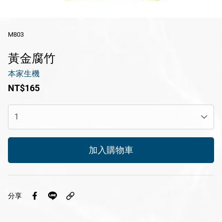
休閒產品
M803
送禮專區
黃金腐竹
風味醬系列
本家生機
醬滷系列
NT$165
冷凍鮮食系列
花火限定冰淇淋
瑪咖朵披薩
加入購物車
品牌
服務/政策
分享
Facebook