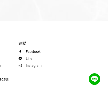
追蹤
Facebook
Line
om
Instagram
302號