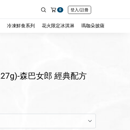
登入
/註冊
0
冷凍鮮食系列
花火限定冰淇淋
瑪咖朵披薩
27g)-森巴女郎 經典配方