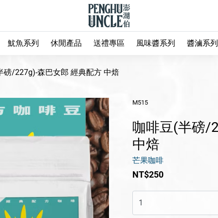
魷魚系列
休閒產品
送禮專區
風味醬系列
醬滷系列
磅/227g)-森巴女郎 經典配方 中焙
M515
咖啡豆(半磅/2
中焙
芒果咖啡
NT$250