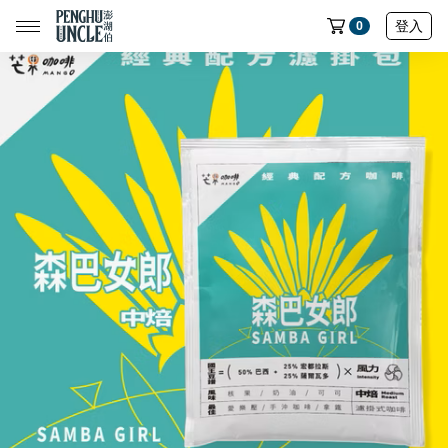
登入
0
📢限時搶購｜魚皮買五送一🔥
📢限時搶購｜蝦餅買五送一🔥
📢限時搶購｜魷魚製品買五送一🔥
📢限時搶購｜七龍珠聯名魚皮買五送一🔥
全部商品
中元節專區
民生店限定選物
魷魚系列