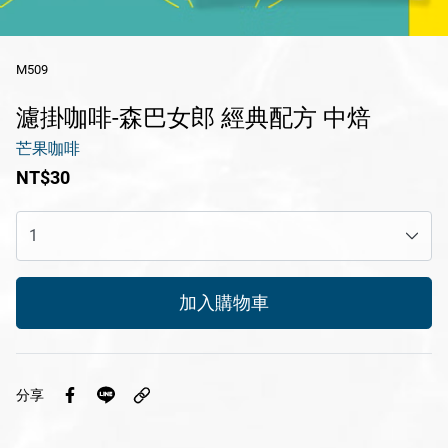
休閒產品
M509
送禮專區
濾掛咖啡-森巴女郎 經典配方 中焙
風味醬系列
芒果咖啡
醬滷系列
NT$30
冷凍鮮食系列
花火限定冰淇淋
瑪咖朵披薩
加入購物車
品牌
服務/政策
分享
Facebook