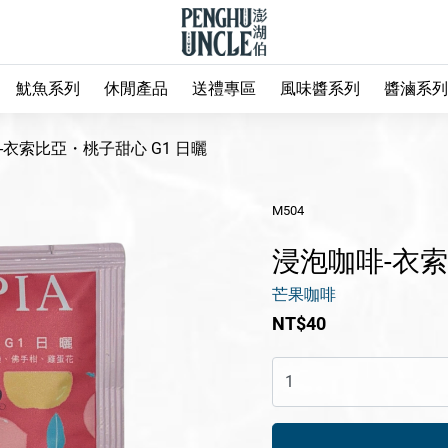
魷魚系列
休閒產品
送禮專區
風味醬系列
醬滷系列
-衣索比亞・桃子甜心 G1 日曬
M504
浸泡咖啡-衣索
芒果咖啡
NT$40