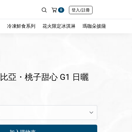
登入
/註冊
0
冷凍鮮食系列
花火限定冰淇淋
瑪咖朵披薩
比亞・桃子甜心 G1 日曬