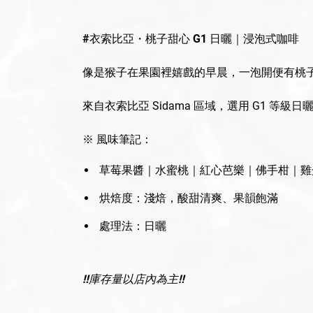
#衣索比亞・桃子甜心 G1 日曬｜浸泡式咖啡
像是猴子在果園裡嬉戲的早晨，一泡開便有桃
來自衣索比亞 Sidama 區域，選用 G1 
※ 風味筆記：
草莓果醬｜水蜜桃｜紅心芭樂｜佛手柑｜雞
烘焙度：淺焙，酸甜清爽、果韻飽滿
處理法：日曬
‼️庫存量以店內為主‼️