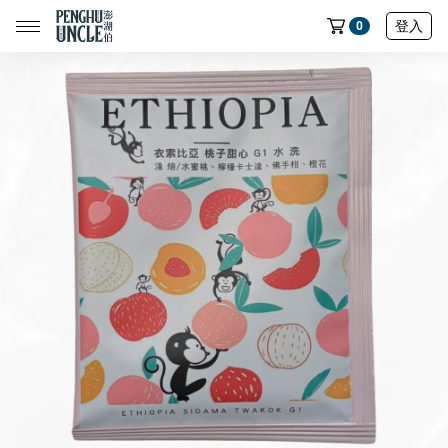
登入
0
📢限時搶購｜魚皮買五送一🔥
📢限時搶購｜蝦餅買五送一🔥
📢限時搶購｜魷魚製品買五送一🔥
📢限時搶購｜七龍珠聯名魚皮買五送一🔥
全部商品
中元節專區
民生店限定選物
魷魚系列