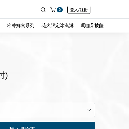
登入
/註冊
0
冷凍鮮食系列
花火限定冰淇淋
瑪咖朵披薩
吋)