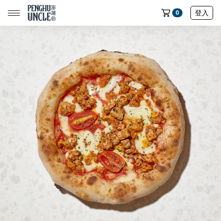
登入
0
📢限時搶購｜魚皮買五送一🔥
📢限時搶購｜蝦餅買五送一🔥
📢限時搶購｜魷魚製品買五送一🔥
📢限時搶購｜七龍珠聯名魚皮買五送一🔥
全部商品
中元節專區
民生店限定選物
魷魚系列