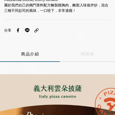
屬於我們自己的獨門香料配方醃製雞胸肉，醃製入味後拌炒，混合
Line
三種不同起司的風味，一口咬下，非常過癮！
Instagram
分享
商品介紹
問與答