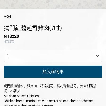
休閒產品
M008
送禮專區
獨門紅醬起司雞肉(7吋)
風味醬系列
NT$220
醬滷系列
NT$270
冷凍鮮食系列
花火限定冰淇淋
瑪咖朵披薩
加入購物車
品牌
獨門醃漬醬料、雞胸肉、巧達起司、莫札瑞拉起司、義大利番茄
服務/政策
泥、小番茄
Mexican Spiced Chicken
Chicken breast marinated with secret spices, cheddar cheese,
mozzarella cheese, cherry tomato.
Facebook