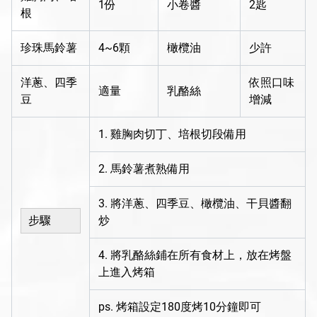
1份
小卷醬
2匙
根
珍珠馬鈴薯
4~6顆
橄欖油
少許
洋蔥、四季
依照口味
適量
乳酪絲
豆
增減
1. 雞胸肉切丁、培根切段備用
2. 馬鈴薯煮熟備用
3. 將洋蔥、四季豆、橄欖油、干貝醬翻
步驟
炒
4. 將乳酪絲鋪在所有食材上，放在烤盤
上進入烤箱
ps. 烤箱設定180度烤10分鐘即可