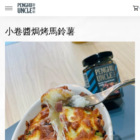
小卷醬焗烤馬鈴薯
📢限時搶購｜魚皮買五送一🔥
📢限時搶購｜蝦餅買五送一🔥
📢限時搶購｜魷魚製品買五送一🔥
📢限時搶購｜七龍珠聯名魚皮買五送一🔥
全部商品
中元節專區
民生店限定選物
魷魚系列