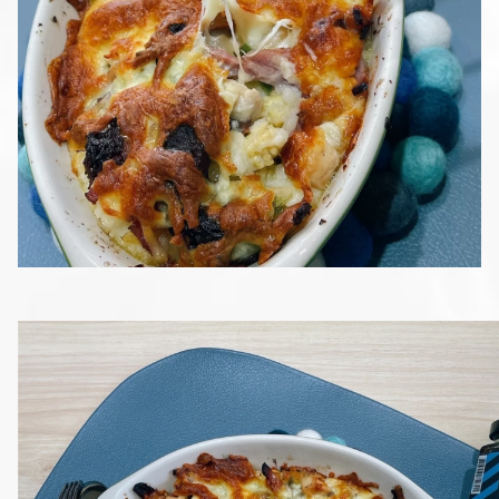
休閒產品
送禮專區
風味醬系列
醬滷系列
冷凍鮮食系列
花火限定冰淇淋
瑪咖朵披薩
品牌
服務/政策
Facebook