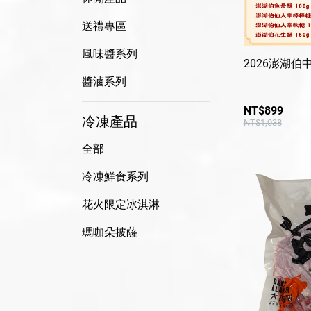
送禮專區
風味醬系列
2026澎湖伯
醬滷系列
NT$899
冷凍產品
NT$1,038
全部
冷凍鮮食系列
花火限定冰淇淋
瑪咖朵披薩