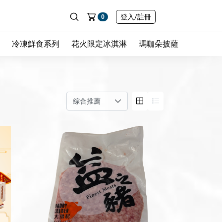
登入
/註冊
0
冷凍鮮食系列
花火限定冰淇淋
瑪咖朵披薩