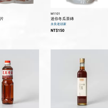
M1101
片
迷你冬瓜茶磚
永良老頭家
NT$150