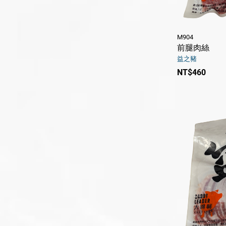
M904
前腿肉絲
益之豬
NT$460