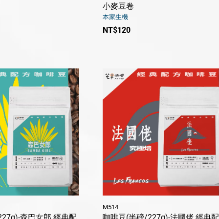
小麥豆卷
本家生機
NT$120
M514
27g)-森巴女郎 經典配
咖啡豆(半磅/227g)-法國佬 經典