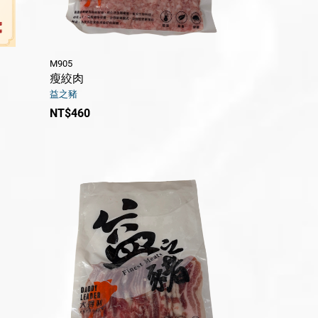
M905
瘦絞肉
益之豬
NT$460