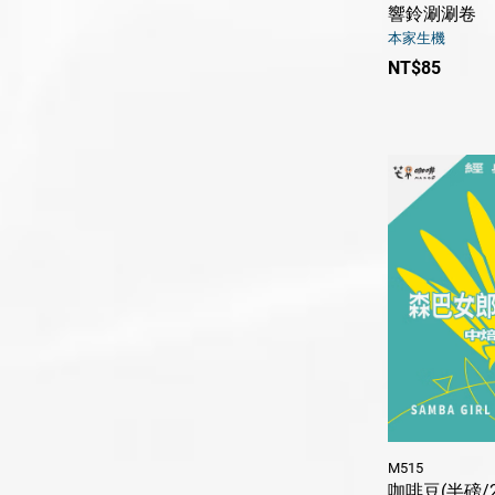
響鈴涮涮卷
本家生機
NT$85
M515
咖啡豆(半磅/2