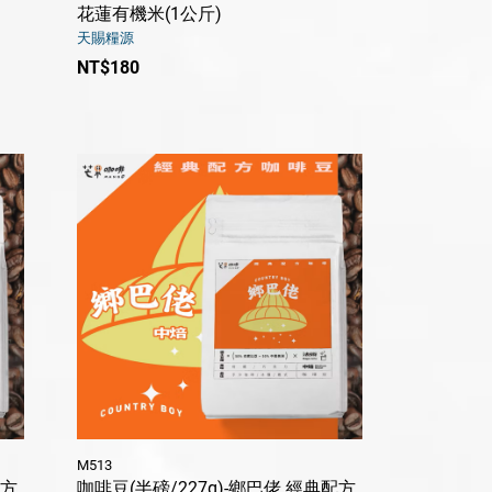
花蓮有機米(1公斤)
天賜糧源
NT$180
M513
配方
咖啡豆(半磅/227g)-鄉巴佬 經典配方