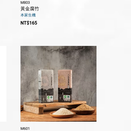
M803
黃金腐竹
本家生機
NT$165
M601