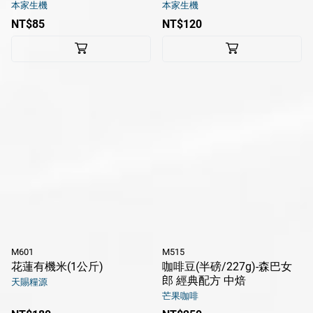
本家生機
本家生機
NT$85
NT$120
M601
M515
花蓮有機米(1公斤)
咖啡豆(半磅/227g)-森巴女
郎 經典配方 中焙
天賜糧源
芒果咖啡