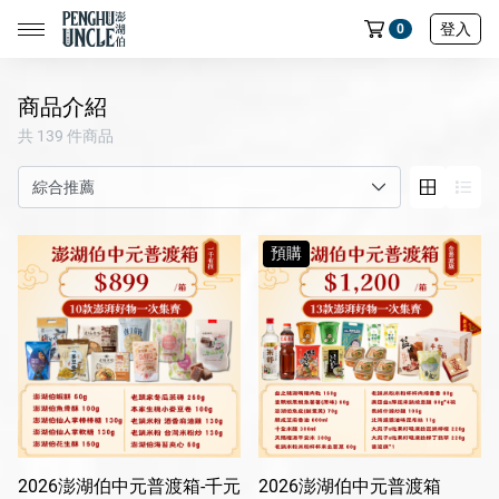
登入
0
商品介紹
共 139 件商品
📢限時搶購｜魚皮買五送一🔥
📢限時搶購｜蝦餅買五送一🔥
預購
📢限時搶購｜魷魚製品買五送一🔥
📢限時搶購｜七龍珠聯名魚皮買五送一🔥
全部商品
中元節專區
民生店限定選物
2026澎湖伯中元普渡箱-千元
2026澎湖伯中元普渡箱
魷魚系列