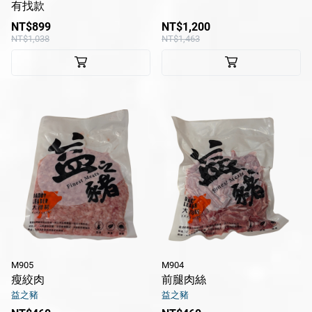
有找款
休閒產品
NT$899
NT$1,200
NT$1,038
NT$1,463
送禮專區
風味醬系列
醬滷系列
冷凍鮮食系列
花火限定冰淇淋
瑪咖朵披薩
品牌
服務/政策
M905
M904
瘦絞肉
前腿肉絲
益之豬
益之豬
Facebook